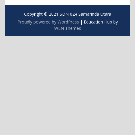
Copyright © 2021 SDN 024 Samarinda Utara
Proudly powered by WordPress
|
Education Hub by
WEN Themes
https://blog.movv.co/ko/
https://vliblogi.emu.ee/
https://zamren.zm/services/
https://loja2.cmbbrasil.com.br/
https://kymasgestao.com.br/conteudo/
https://nikosgestao.com.br/fundos-ogin11/
https://pousadarefugiodaserra.com/
https://koizen.se/
https://qsti.com.br/
https://exoo.pl/
https://blog.infooh.com.br/
https://sanjaviercreativo.cl/como-llegar/
https://www.lescableurs.com/
https://everesturuguay.com/gracias/
https://2clix.com.br/sobre/