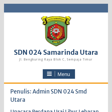
Skip
to
content
SDN 024 Samarinda Utara
Jl. Bengkuring Raya Blok C, Sempaja Timur
Menu
Penulis:
Admin SDN 024 Smd
Utara
Upacara Perdana Usai Libur Lebaran,