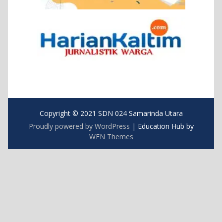
Copyright © 2021 SDN 024 Samarinda Utara
Proudly powered by WordPress
|
Education Hub by
WEN Themes
https://blog.movv.co/ko/
https://vliblogi.emu.ee/
https://zamren.zm/services/
https://loja2.cmbbrasil.com.br/
https://kymasgestao.com.br/conteudo/
https://nikosgestao.com.br/fundos-ogin11/