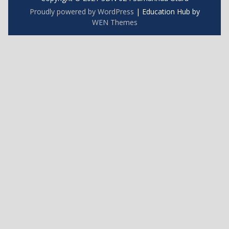
Proudly powered by WordPress
|
Education Hub by
WEN Themes
https://blog.movv.co/ko/
https://vliblogi.emu.ee/
https://zamren.zm/services/
https://loja2.cmbbrasil.com.br/
https://kymasgestao.com.br/conteudo/
https://nikosgestao.com.br/fundos-ogin11/
https://pousadarefugiodaserra.com/
https://koizen.se/
https://qsti.com.br/
https://exoo.pl/
https://blog.infooh.com.br/
https://sanjaviercreativo.cl/como-llegar/
https://www.lescableurs.com/
https://everesturuguay.com/gracias/
https://2clix.com.br/sobre/
https://aghacare.com.br/
https://mgakademi.klu.edu.tr/blog/