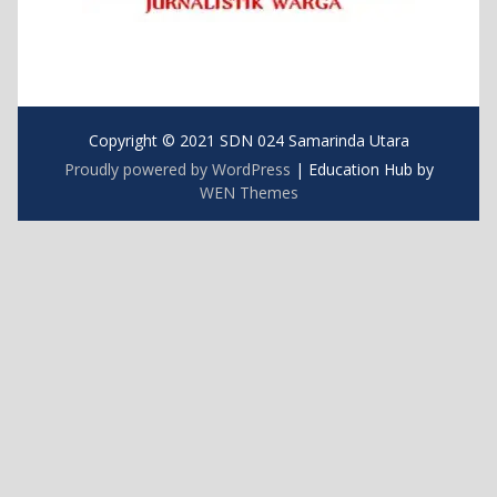
Copyright © 2021 SDN 024 Samarinda Utara
Proudly powered by WordPress
|
Education Hub by
WEN Themes
https://blog.movv.co/ko/
https://vliblogi.emu.ee/
https://zamren.zm/services/
https://loja2.cmbbrasil.com.br/
https://kymasgestao.com.br/conteudo/
https://nikosgestao.com.br/fundos-ogin11/
https://pousadarefugiodaserra.com/
https://koizen.se/
https://qsti.com.br/
https://exoo.pl/
https://blog.infooh.com.br/