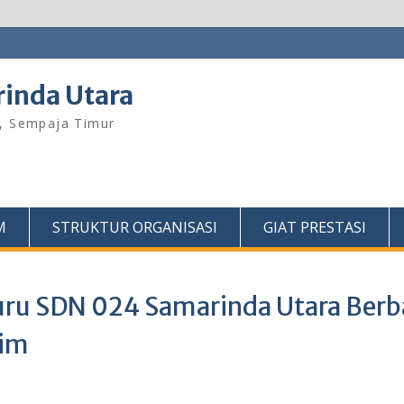
inda Utara
C, Sempaja Timur
M
STRUKTUR ORGANISASI
GIAT PRESTASI
ru SDN 024 Samarinda Utara Berb
tim