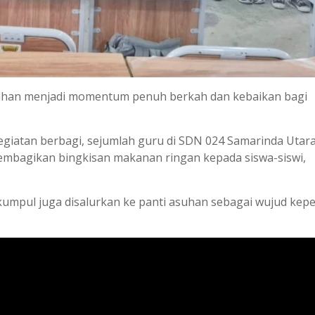
dhan menjadi momentum penuh berkah dan kebaikan bagi
giatan berbagi, sejumlah guru di SDN 024 Samarinda Utar
bagikan bingkisan makanan ringan kepada siswa-siswi,
rkumpul juga disalurkan ke panti asuhan sebagai wujud kepe