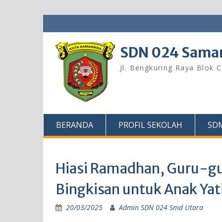
Skip
to
content
SDN 024 Samar
Jl. Bengkuring Raya Blok 
BERANDA
PROFIL SEKOLAH
SD
Hiasi Ramadhan, Guru-gu
Bingkisan untuk Anak Ya
20/03/2025
Admin SDN 024 Smd Utara