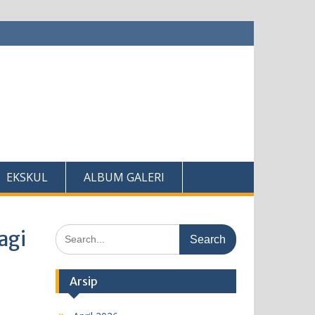
EKSKUL
ALBUM GALERI
Search
agi
for:
Arsip