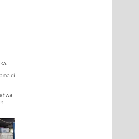
ka.
tama di
bahwa
an