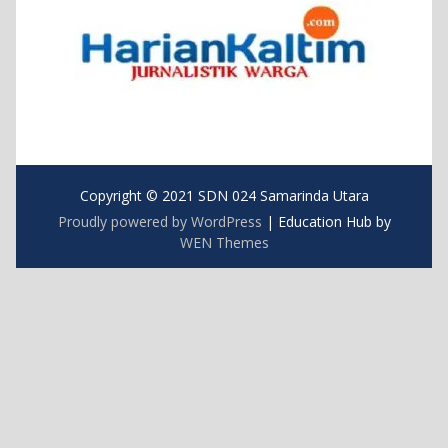
Copyright © 2021 SDN 024 Samarinda Utara
Proudly powered by WordPress
|
Education Hub by
WEN Themes
https://blog.movv.co/ko/
https://vliblogi.emu.ee/
https://zamren.zm/services/
https://loja2.cmbbrasil.com.br/
https://kymasgestao.com.br/conteudo/
https://nikosgestao.com.br/fundos-ogin11/
https://pousadarefugiodaserra.com/
https://koizen.se/