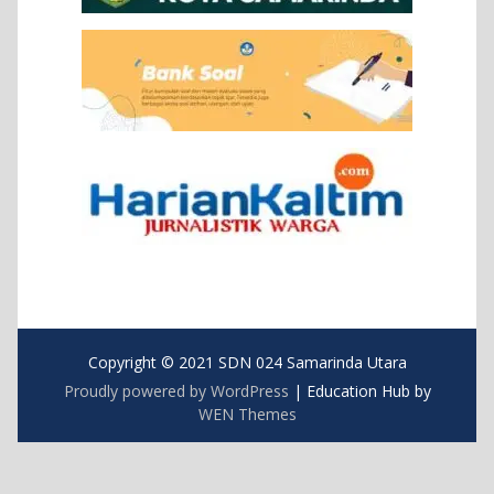
Copyright © 2021 SDN 024 Samarinda Utara
Proudly powered by WordPress
|
Education Hub by
WEN Themes
https://blog.movv.co/ko/
https://vliblogi.emu.ee/